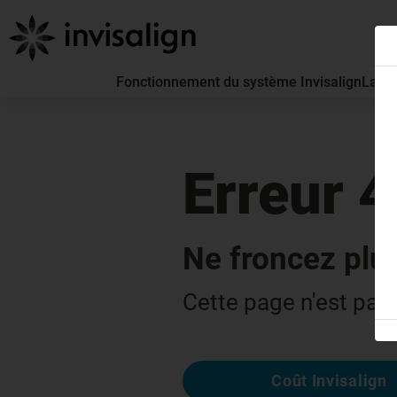
Fonctionnement du système Invisalign
La pa
Erreur 
Ne froncez plus
Cette page n'est pas 
Coût Invisalign