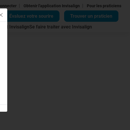
|
|
onnecter
Obtenir l'application Invisalign
Pour les praticiens
Évaluez votre sourire
Trouver un praticien
ment Invisalign
Se faire traiter avec Invisalign