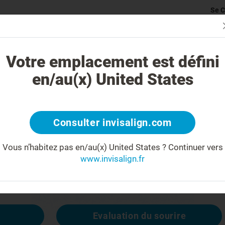
Se C
rticularité du traitement Invisalign
Cas traitables
Coût du traite
Votre emplacement est défini
en/au(x) United States
404
Consulter invisalign.com
 les sourcils
Vous n’habitez pas en/au(x) United States ?
Continuer vers
www.invisalign.fr
disponible, mais d'autres le sont :
Evaluation du sourire