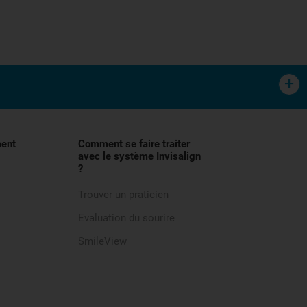
tement orthodontique des malocclusions,
lisation, et demander conseil à votre
ment
Comment se faire traiter
avec le système Invisalign
?
s :
Trouver un praticien
Evaluation du sourire
tre 20 et 22 heures par jour.
SmileView