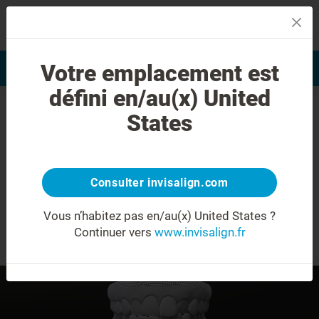
MENU
Votre emplacement est
Evaluation du sourire
Trouver un praticien
défini en/au(x) United
States
Articulé croisé
Ce que vous devez savoir sur la
Consulter invisalign.com
transformation de votre sourire avec le
®
traitement Invisalign
.
Vous n’habitez pas en/au(x) United States ?
Continuer vers
www.invisalign.fr