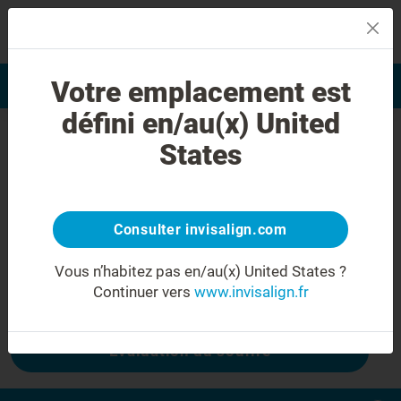
MENU
Votre emplacement est
Evaluation du sourire
Trouver un praticien
défini en/au(x) United
Erreur 404
States
Ne froncez plus les sourcils
Cette page n'est pas disponible, mais
d'autres le sont :
Consulter invisalign.com
Vous n’habitez pas en/au(x) United States ?
Continuer vers
www.invisalign.fr
Coût Invisalign
Evaluation du sourire