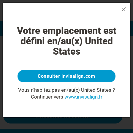
MENU
Votre emplacement est
Evaluation du sourire
Trouver un praticien
défini en/au(x) United
Erreur 404
States
Ne froncez plus les sourcils
Cette page n'est pas disponible, mais
d'autres le sont :
Consulter invisalign.com
Vous n’habitez pas en/au(x) United States ?
Continuer vers
www.invisalign.fr
Coût Invisalign
Evaluation du sourire