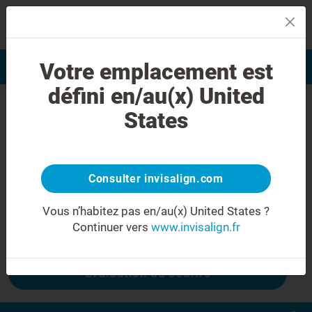
MENU
Votre emplacement est
Evaluation du sourire
Trouver un praticien
défini en/au(x) United
Erreur 404
States
Ne froncez plus les sourcils
Cette page n'est pas disponible, mais
d'autres le sont :
Consulter invisalign.com
Vous n’habitez pas en/au(x) United States ?
Continuer vers
www.invisalign.fr
Coût Invisalign
Evaluation du sourire