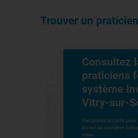
Trouver un praticie
Consultez l
praticiens 
système Inv
Vitry-sur-S
Parcourez la carte pour 
formé au système Invis
vous.