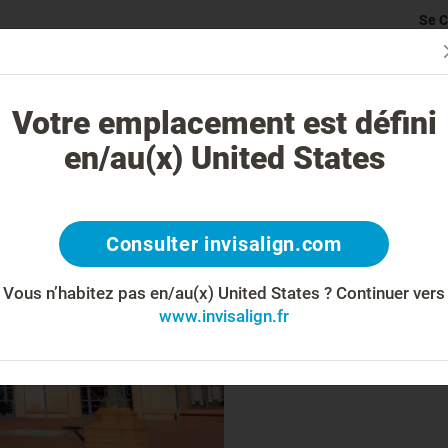
Se C
rticularité du traitement Invisalign
Cas traitables
Coût du traite
Votre emplacement est défini
en/au(x) United States
Com
Consulter invisalign.com
Vous n’habitez pas en/au(x) United States ?
Continuer vers
www.invisalign.fr