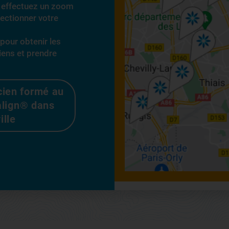
et effectuez un zoom
lectionner votre
 pour obtenir les
iens et prendre
cien formé au
align® dans
ille