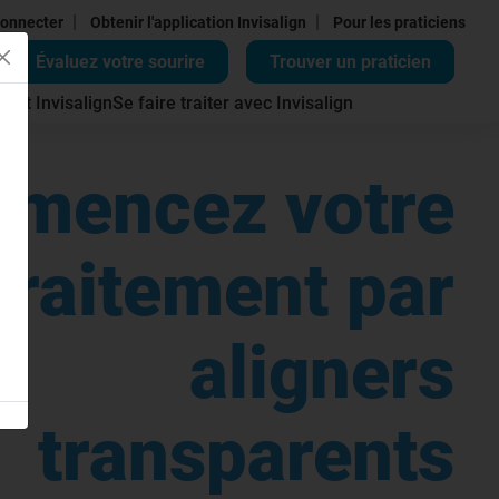
|
|
onnecter
Obtenir l'application Invisalign
Pour les praticiens
Évaluez votre sourire
Trouver un praticien
ment Invisalign
Se faire traiter avec Invisalign
mencez votre
traitement par
aligners
transparents