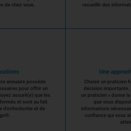
ès de chez vous.
recueillir des informat
ications
Une approch
tre annuaire possède
Choisir un praticien 
essaires pour offrir un
décision importante. 
Soyez assuré(e) que les
un praticien » donne la 
formés et sont au fait
que vous disposi
 d'orthodontie et de
informations nécessair
ign®.
confiance qui vous a
attei