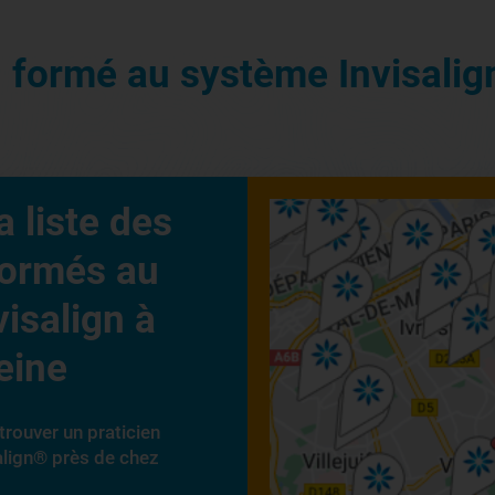
n formé au système Invisalig
a liste des
formés au
isalign à
eine
trouver un praticien
align® près de chez