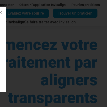
|
|
onnecter
Obtenir l'application Invisalign
Pour les praticiens
Évaluez votre sourire
Trouver un praticien
ment Invisalign
Se faire traiter avec Invisalign
mencez votre
traitement par
aligners
transparents