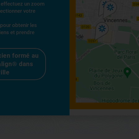
et effectuez un zoom
lectionner votre
 pour obtenir les
iens et prendre
cien formé au
align® dans
ille