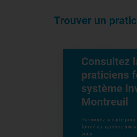
Trouver un prati
Consultez l
praticiens 
système Inv
Montreuil
Parcourez la carte pour 
formé au système Invis
vous.