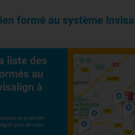
cien formé au système Invisa
a liste des
formés au
isalign à
trouver un praticien
align® près de chez