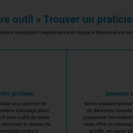
e outil « Trouver un praticie
stème Invisalign® expérimenté et réputé à Montreuil est ess
rche pratique
Annuaire c
iviale vous permet de
Notre annuaire présent
ystème Invisalign dans
de dentistes formés 
l vous suffit de saisir
proposant des traitem
r découvrir le réseau de
vous offrir un nouvea
nvisalign prêts à
profils, en savoir p