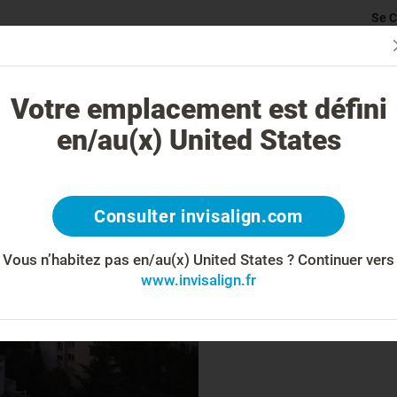
Se C
rticularité du traitement Invisalign
Cas traitables
Coût du traite
Votre emplacement est défini
en/au(x) United States
Com
Consulter invisalign.com
Vous n’habitez pas en/au(x) United States ?
Continuer vers
www.invisalign.fr