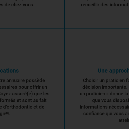
ès de chez vous.
recueillir des informat
ications
Une approch
tre annuaire possède
Choisir un praticien 
essaires pour offrir un
décision importante. 
Soyez assuré(e) que les
un praticien » donne la 
formés et sont au fait
que vous disposi
 d'orthodontie et de
informations nécessair
ign®.
confiance qui vous a
attei