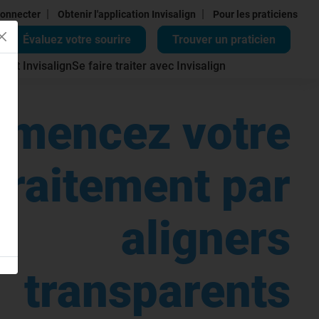
|
|
onnecter
Obtenir l'application Invisalign
Pour les praticiens
Évaluez votre sourire
Trouver un praticien
ment Invisalign
Se faire traiter avec Invisalign
mencez votre
traitement par
aligners
transparents