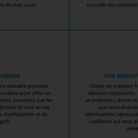
ès de chez vous.
recueillir des informat
ications
Une approch
tre annuaire possède
Choisir un praticien 
essaires pour offrir un
décision importante. 
Soyez assuré(e) que les
un praticien » donne la 
formés et sont au fait
que vous disposi
 d'orthodontie et de
informations nécessair
ign®.
confiance qui vous a
attei