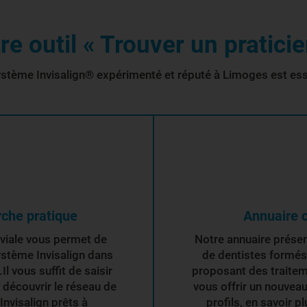
e outil « Trouver un praticie
ystème Invisalign® expérimenté et réputé à Limoges est esse
rche pratique
Annuaire c
iviale vous permet de
Notre annuaire présent
ystème Invisalign dans
de dentistes formés
 vous suffit de saisir
proposant des traitem
r découvrir le réseau de
vous offrir un nouvea
nvisalign prêts à
profils, en savoir p