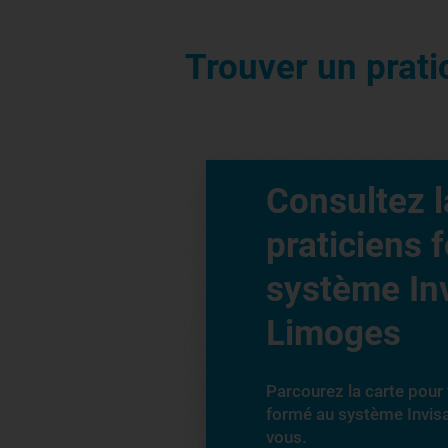
Trouver un prat
Consultez l
praticiens 
système Inv
Limoges
Parcourez la carte pour 
formé au système Invis
vous.