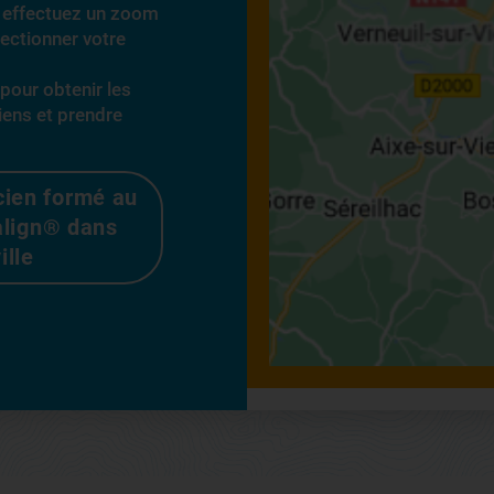
et effectuez un zoom
lectionner votre
 pour obtenir les
iens et prendre
cien formé au
align® dans
ille