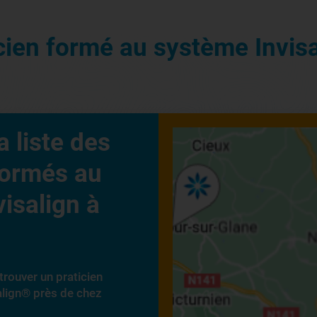
icien formé au système Invis
a liste des
formés au
isalign à
trouver un praticien
align® près de chez