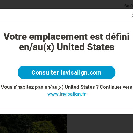
Se C
rticularité du traitement Invisalign
Cas traitables
Coût du traite
Votre emplacement est défini
en/au(x) United States
Com
Consulter invisalign.com
Vous n’habitez pas en/au(x) United States ?
Continuer vers
www.invisalign.fr