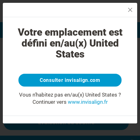
MENU
Votre emplacement est
Evaluation du sourire
Trouver un praticien
défini en/au(x) United
Erreur 404
States
Ne froncez plus les sourcils
Cette page n'est pas disponible, mais
d'autres le sont :
Consulter invisalign.com
Vous n’habitez pas en/au(x) United States ?
Continuer vers
www.invisalign.fr
Coût Invisalign
Evaluation du sourire