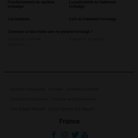
Contre-indication
Le Système Invisalign est contre-indiqué pour les
patients atteint d’une maladie parodontale active.
Avertissements
Dans de rares cas, certains patients peuvent être
allergiques à la matière plastique des aligners.
Dans de rares cas, certains patients peuvent présenter
un œdème angioneurotique héréditaire (OANH), une
affection héréditaire, résultant en des gonflements
rapides des tissus sous-cutanés comprenant le larynx.
Un œdème angioneurotique héréditaire peut être
déclenché par des stimuli légers y compris les
procédures dentaires.
Dans de tels cas, cesser l’utilisation et consulter
immédiatement un professionnel de santé. Veuillez
également le signaler à Align Technology.
Les appareils orthodontiques, ou des parties de ceux-
ci, peuvent être accidentellement avalés ou aspirés, et
s’avérer dangereux.
Nom de l'entreprise: Align Technology Switzerland