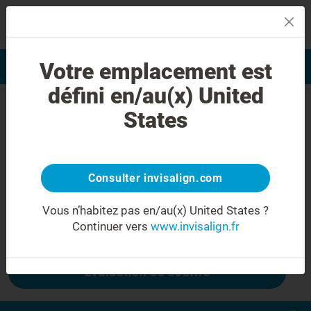
MENU
Votre emplacement est
Evaluation du sourire
Trouver un praticien
défini en/au(x) United
Erreur 404
States
Ne froncez plus les sourcils
Cette page n'est pas disponible, mais
d'autres le sont :
Consulter invisalign.com
Vous n’habitez pas en/au(x) United States ?
Continuer vers
www.invisalign.fr
Coût Invisalign
Evaluation du sourire