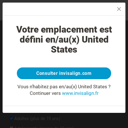
MENU
Votre emplacement est
Trouver un practicien près
défini en/au(x) United
de chez vous.
States
Consulter invisalign.com
Vous n’habitez pas en/au(x) United States ?
Continuer vers
www.invisalign.fr
Je souhaiterai afficher les docteurs qui traitent des adultes
ou qui déclarent traiter des adolescents/enfants avec le
système Invisalign.
Adultes (plus de 19 ans)