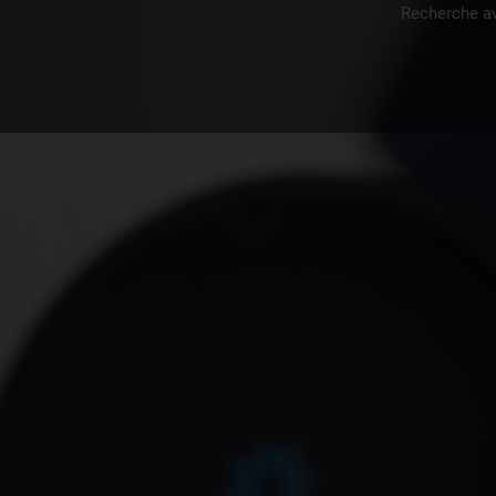
Recherche a