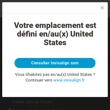
MENU
Votre emplacement est
Trouver un practicien près
défini en/au(x) United
de chez vous.
States
Consulter invisalign.com
Vous n’habitez pas en/au(x) United States ?
Continuer vers
www.invisalign.fr
Je souhaiterai afficher les docteurs qui traitent des adultes
ou qui déclarent traiter des adolescents/enfants avec le
système Invisalign.
Adultes (plus de 19 ans)