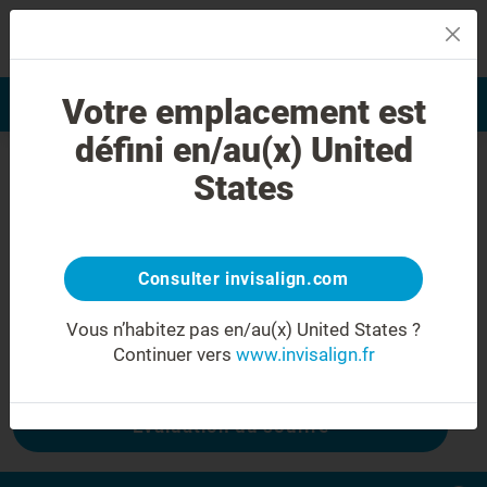
MENU
Votre emplacement est
Evaluation du sourire
Trouver un praticien
défini en/au(x) United
Erreur 404
States
Ne froncez plus les sourcils
Cette page n'est pas disponible, mais
d'autres le sont :
Consulter invisalign.com
Vous n’habitez pas en/au(x) United States ?
Continuer vers
www.invisalign.fr
Coût Invisalign
Evaluation du sourire