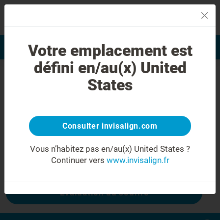
MENU
Votre emplacement est
Evaluation du sourire
Trouver un praticien
défini en/au(x) United
Erreur 404
States
Ne froncez plus les sourcils
Cette page n'est pas disponible, mais
d'autres le sont :
Consulter invisalign.com
Vous n’habitez pas en/au(x) United States ?
Continuer vers
www.invisalign.fr
Coût Invisalign
Evaluation du sourire