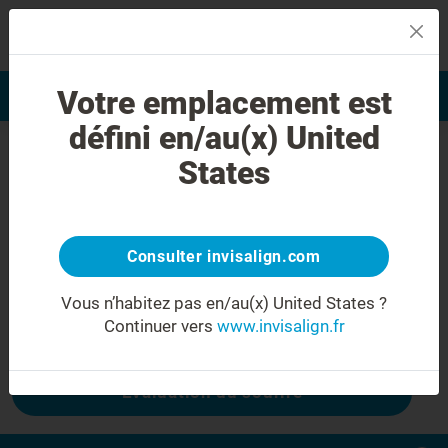
MENU
Votre emplacement est
Evaluation du sourire
Trouver un praticien
défini en/au(x) United
Erreur 404
States
Ne froncez plus les sourcils
Cette page n'est pas disponible, mais
d'autres le sont :
Consulter invisalign.com
Vous n’habitez pas en/au(x) United States ?
Continuer vers
www.invisalign.fr
Coût Invisalign
Evaluation du sourire