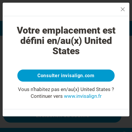
MENU
Votre emplacement est
Evaluation du sourire
Trouver un praticien
défini en/au(x) United
Erreur 404
States
Ne froncez plus les sourcils
Cette page n'est pas disponible, mais
d'autres le sont :
Consulter invisalign.com
Vous n’habitez pas en/au(x) United States ?
Continuer vers
www.invisalign.fr
Coût Invisalign
Evaluation du sourire