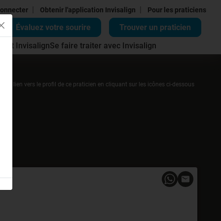
|
|
onnecter
Obtenir l'application Invisalign
Pour les praticiens
Évaluez votre sourire
Trouver un praticien
ment Invisalign
Se faire traiter avec Invisalign
r un lien vers le profil de ce praticien en cliquant sur les icônes ci-dessous