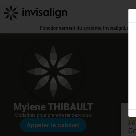
Fonctionnement du système Invisalign
La pa
Mylene THIBAULT
En
Modalités pour prendre rendez-vous:
à 0
Appeler le cabinet
Co