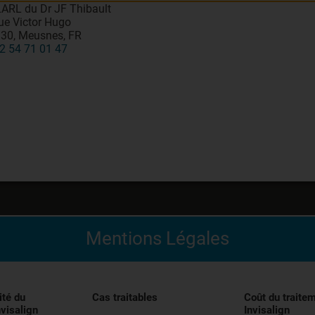
ARL du Dr JF Thibault
ue Victor Hugo
30, Meusnes, FR
2 54 71 01 47
Mentions Légales
édical indiqué pour l’alignement des dents pendant le trai
entivement les instructions figurant dans la notice avant uti
ité du
Cas traitables
Coût du traite
nvisalign
Invisalign