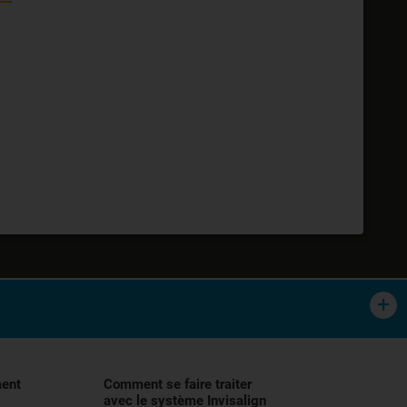
tement orthodontique des malocclusions,
lisation, et demander conseil à votre
ment
Comment se faire traiter
avec le système Invisalign