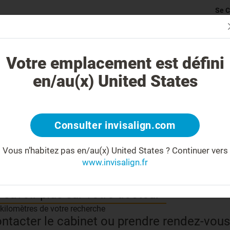
Se C
rticularité du traitement Invisalign
Cas traitables
Coût du traite
Votre emplacement est défini
en/au(x) United States
Partage
Consulter invisalign.com
Vous n’habitez pas en/au(x) United States ?
Continuer vers
www.invisalign.fr
 savoir plus sur votre docteur
 kilomètres de votre recherche
ntacter le cabinet ou prendre rendez-vous