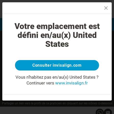
MENU
Votre emplacement est
Evaluation du sourire
Trouver un praticien
défini en/au(x) United
States
Consulter invisalign.com
Vous n’habitez pas en/au(x) United States ?
Continuer vers
www.invisalign.fr
Hélène ROSTAGNAT
Partager un lien vers le profil de ce praticien en cliquant sur les icônes ci-dessous