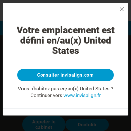
MENU
Votre emplacement est
Evaluation du sourire
Trouver un praticien
défini en/au(x) United
States
Consulter invisalign.com
Vous n’habitez pas en/au(x) United States ?
Continuer vers
www.invisalign.fr
Dr Deborah HARROCHE
Modalités pour prendre rendez-vous:
Appeler le
Doctolib
cabinet