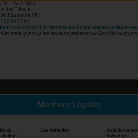
NTAL EAUBONNE
ue des Tilleuls
00, Eaubonne, FR
1 39 59 75 07
ttps://www.doctolib.fr/dentiste/eaubonne/alexandra-dayan-ea
illez noter que tous les docteurs présents sur Doctolib ne propos
Mentions Légales
édical indiqué pour l’alignement des dents pendant le trai
entivement les instructions figurant dans la notice avant uti
ité du
Cas traitables
Coût du traite
nvisalign
Invisalign