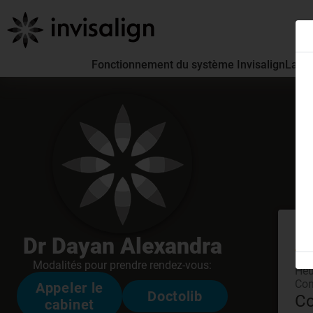
Fonctionnement du système Invisalign
La pa
En
Dr Dayan Alexandra
à 0
Modalités pour prendre rendez-vous:
Heu
Con
Appeler le
Doctolib
Co
cabinet