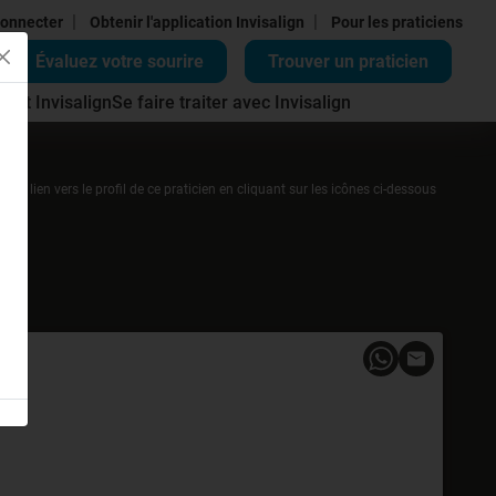
|
|
onnecter
Obtenir l'application Invisalign
Pour les praticiens
Évaluez votre sourire
Trouver un praticien
ment Invisalign
Se faire traiter avec Invisalign
r un lien vers le profil de ce praticien en cliquant sur les icônes ci-dessous