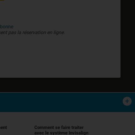
ubonne
ent pas la réservation en ligne.
tement orthodontique des malocclusions,
lisation, et demander conseil à votre
ment
Comment se faire traiter
avec le système Invisalign