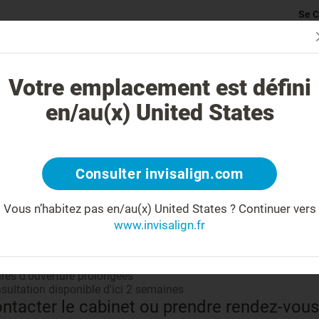
Se C
rticularité du traitement Invisalign
Cas traitables
Coût du traite
Votre emplacement est défini
en/au(x) United States
Partage
Consulter invisalign.com
Vous n’habitez pas en/au(x) United States ?
Continuer vers
www.invisalign.fr
 savoir plus sur votre docteur
 kilomètres de votre recherche
res d'ouverture prolongées
sultation disponible d'ici 2 semaines
ntacter le cabinet ou prendre rendez-vous