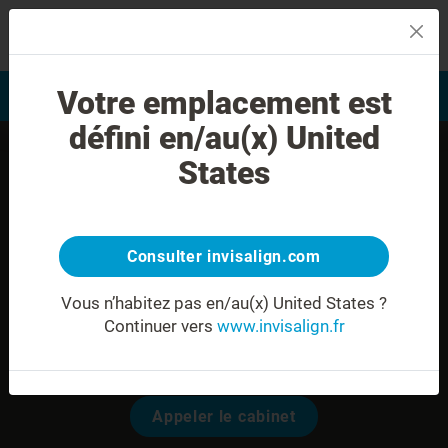
MENU
Votre emplacement est
Evaluation du sourire
Trouver un praticien
défini en/au(x) United
States
Consulter invisalign.com
Vous n’habitez pas en/au(x) United States ?
Continuer vers
www.invisalign.fr
Dr. Sandra ZIEGLER
Modalités pour prendre rendez-vous:
Appeler le cabinet