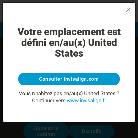
MENU
Votre emplacement est
Evaluation du sourire
Trouver un praticien
défini en/au(x) United
States
Consulter invisalign.com
Vous n’habitez pas en/au(x) United States ?
Continuer vers
www.invisalign.fr
Dr. Roch VEYSSEYRE
Modalités pour prendre rendez-vous:
Appeler le
Doctolib
cabinet