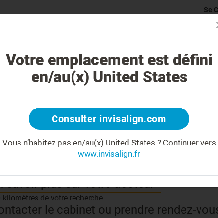
Se C
rticularité du traitement Invisalign
Cas traitables
Coût du traite
Votre emplacement est défini
en/au(x) United States
Partage
Consulter invisalign.com
Vous n’habitez pas en/au(x) United States ?
Continuer vers
www.invisalign.fr
n savoir plus sur votre docteur
0 kilomètres de votre recherche
ontacter le cabinet ou prendre rendez-vou