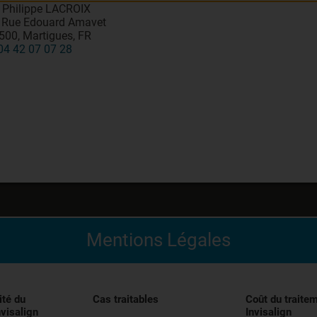
. Philippe LACROIX
 Rue Edouard Amavet
500, Martigues, FR
04 42 07 07 28
Mentions Légales
édical indiqué pour l’alignement des dents pendant le trai
entivement les instructions figurant dans la notice avant uti
ité du
Cas traitables
Coût du traite
nvisalign
Invisalign