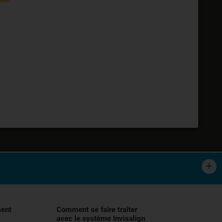
tement orthodontique des malocclusions,
lisation, et demander conseil à votre
ment
Comment se faire traiter
avec le système Invisalign