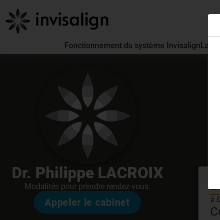
Fonctionnement du système Invisalign
La pa
Dr. Philippe LACROIX
E
Modalités pour prendre rendez-vous:
à 
Appeler le cabinet
C