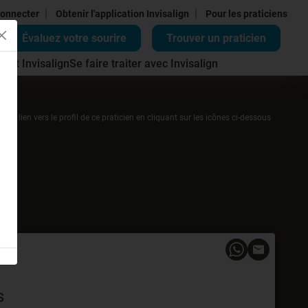
|
|
onnecter
Obtenir l'application Invisalign
Pour les praticiens
Évaluez votre sourire
Trouver un praticien
ment Invisalign
Se faire traiter avec Invisalign
r un lien vers le profil de ce praticien en cliquant sur les icônes ci-dessous
s