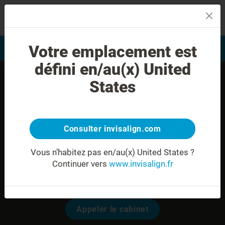
MENU
Votre emplacement est
Evaluation du sourire
Trouver un praticien
défini en/au(x) United
States
Consulter invisalign.com
Vous n’habitez pas en/au(x) United States ?
Continuer vers
www.invisalign.fr
Dr. Perrine DELAPORTE
Modalités pour prendre rendez-vous:
Appeler le cabinet