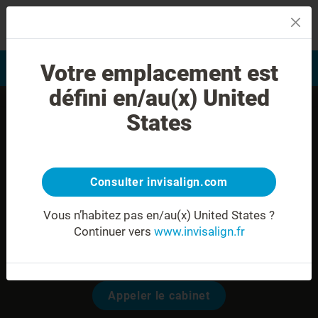
MENU
Votre emplacement est
Evaluation du sourire
Trouver un praticien
défini en/au(x) United
States
Consulter invisalign.com
Vous n’habitez pas en/au(x) United States ?
Continuer vers
www.invisalign.fr
Dr. Pantxika Garicoitz
Modalités pour prendre rendez-vous:
Appeler le cabinet