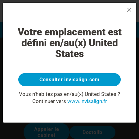
MENU
Votre emplacement est
Evaluation du sourire
Trouver un praticien
défini en/au(x) United
States
Consulter invisalign.com
Vous n’habitez pas en/au(x) United States ?
Continuer vers
www.invisalign.fr
Dr. Nicolas NAJM
Modalités pour prendre rendez-vous:
Appeler le
Doctolib
cabinet