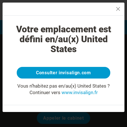
MENU
Votre emplacement est
Evaluation du sourire
Trouver un praticien
défini en/au(x) United
States
Consulter invisalign.com
Vous n’habitez pas en/au(x) United States ?
Continuer vers
www.invisalign.fr
Dr. Marion Werquin
Modalités pour prendre rendez-vous:
Appeler le cabinet