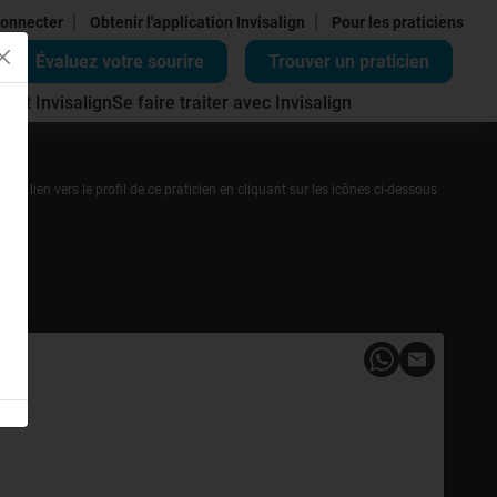
|
|
onnecter
Obtenir l'application Invisalign
Pour les praticiens
Évaluez votre sourire
Trouver un praticien
ment Invisalign
Se faire traiter avec Invisalign
r un lien vers le profil de ce praticien en cliquant sur les icônes ci-dessous