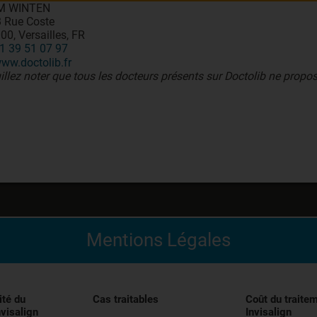
M WINTEN
 Rue Coste
00, Versailles, FR
1 39 51 07 97
ww.doctolib.fr
illez noter que tous les docteurs présents sur Doctolib ne propos
Mentions Légales
édical indiqué pour l’alignement des dents pendant le trai
entivement les instructions figurant dans la notice avant uti
ité du
Cas traitables
Coût du traite
nvisalign
Invisalign