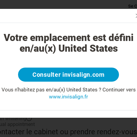
Se C
rticularité du traitement Invisalign
Cas traitables
Coût du traite
Votre emplacement est défini
en/au(x) United States
Partage
Consulter invisalign.com
Vous n’habitez pas en/au(x) United States ?
Continuer vers
www.invisalign.fr
 savoir plus sur votre docteur
 kilomètres de votre recherche
th whitening
?
tual appointment
ntacter le cabinet ou prendre rendez-vous