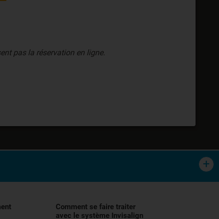
ent pas la réservation en ligne.
tement orthodontique des malocclusions,
lisation, et demander conseil à votre
ment
Comment se faire traiter
avec le système Invisalign