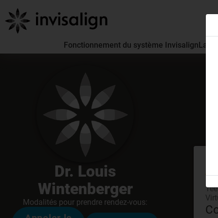
Fonctionnement du système Invisalign
La pa
En
Dr. Louis
à 0
Wintenberger
Tee
Vir
Modalités pour prendre rendez-vous:
Co