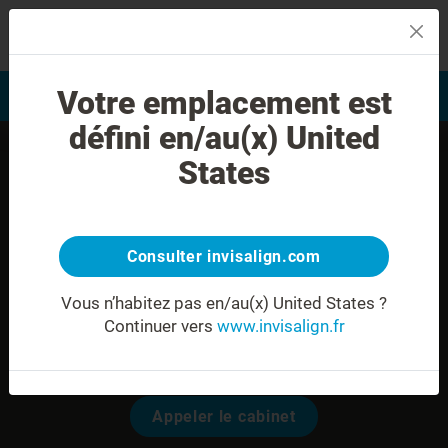
MENU
Votre emplacement est
Evaluation du sourire
Trouver un praticien
défini en/au(x) United
States
Consulter invisalign.com
Vous n’habitez pas en/au(x) United States ?
Continuer vers
www.invisalign.fr
Dr. Leslie MEDINA
Modalités pour prendre rendez-vous:
Appeler le cabinet