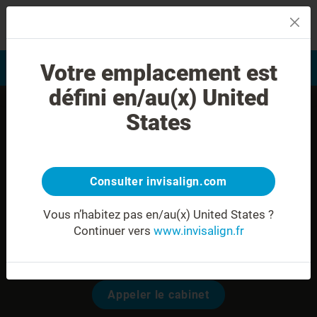
MENU
Votre emplacement est
Evaluation du sourire
Trouver un praticien
défini en/au(x) United
States
Consulter invisalign.com
Vous n’habitez pas en/au(x) United States ?
Continuer vers
www.invisalign.fr
Dr. Karla BLARDONE
Modalités pour prendre rendez-vous:
Appeler le cabinet