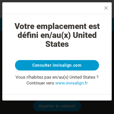
MENU
Votre emplacement est
Evaluation du sourire
Trouver un praticien
défini en/au(x) United
States
Consulter invisalign.com
Vous n’habitez pas en/au(x) United States ?
Continuer vers
www.invisalign.fr
Dr. Imola FEJES RALUY
Modalités pour prendre rendez-vous:
Appeler le cabinet