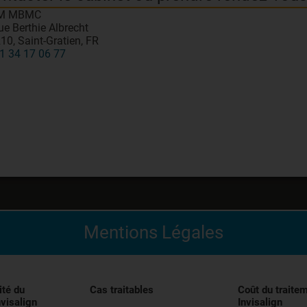
M MBMC
ue Berthie Albrecht
10, Saint-Gratien, FR
1 34 17 06 77
Mentions Légales
édical indiqué pour l’alignement des dents pendant le trai
entivement les instructions figurant dans la notice avant uti
ité du
Cas traitables
Coût du traite
nvisalign
Invisalign