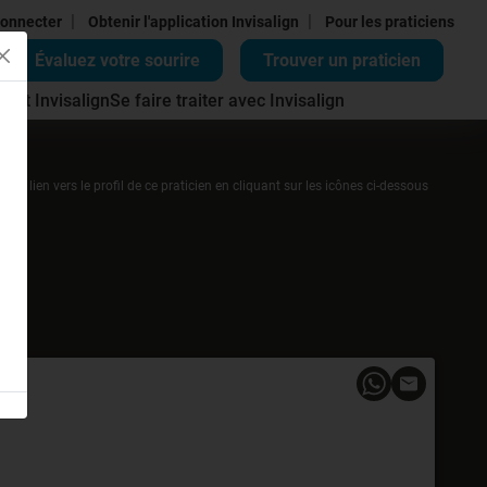
|
|
onnecter
Obtenir l'application Invisalign
Pour les praticiens
Évaluez votre sourire
Trouver un praticien
ment Invisalign
Se faire traiter avec Invisalign
r un lien vers le profil de ce praticien en cliquant sur les icônes ci-dessous