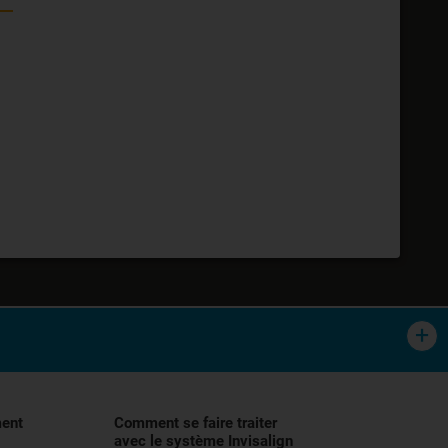
tement orthodontique des malocclusions,
lisation, et demander conseil à votre
ment
Comment se faire traiter
avec le système Invisalign