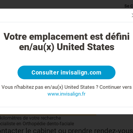
Se C
rticularité du traitement Invisalign
Cas traitables
Coût du traite
Votre emplacement est défini
en/au(x) United States
Partage
Consulter invisalign.com
Vous n’habitez pas en/au(x) United States ?
Continuer vers
www.invisalign.fr
 savoir plus sur votre docteur
 kilomètres de votre recherche
cialiste en Orthopédie dento-faciale
ntacter le cabinet ou prendre rendez-vous