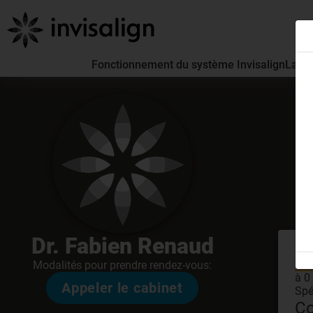
Fonctionnement du système Invisalign
La pa
Dr. Fabien Renaud
En
Modalités pour prendre rendez-vous:
à 0
Appeler le cabinet
Spé
Co