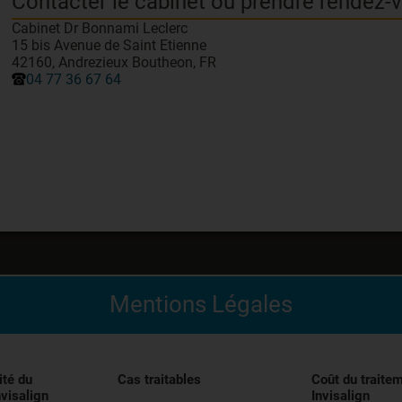
Contacter le cabinet ou prendre rendez-
Cabinet Dr Bonnami Leclerc
15 bis Avenue de Saint Etienne
42160, Andrezieux Boutheon, FR
04 77 36 67 64
Mentions Légales
édical indiqué pour l’alignement des dents pendant le trai
entivement les instructions figurant dans la notice avant uti
ité du
Cas traitables
Coût du traite
nvisalign
Invisalign