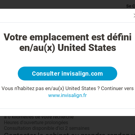
Se C
rticularité du traitement Invisalign
Cas traitables
Coût du traite
Votre emplacement est défini
en/au(x) United States
Partage
Consulter invisalign.com
Vous n’habitez pas en/au(x) United States ?
Continuer vers
www.invisalign.fr
En savoir plus sur votre docteur
à 0 kilomètres de votre recherche
Heures d'ouverture prolongées
Consultation disponible d'ici 2 semaines