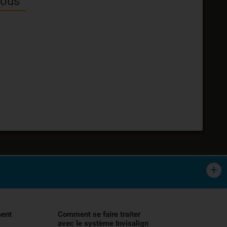
vous
tement orthodontique des malocclusions,
lisation, et demander conseil à votre
ment
Comment se faire traiter
avec le système Invisalign