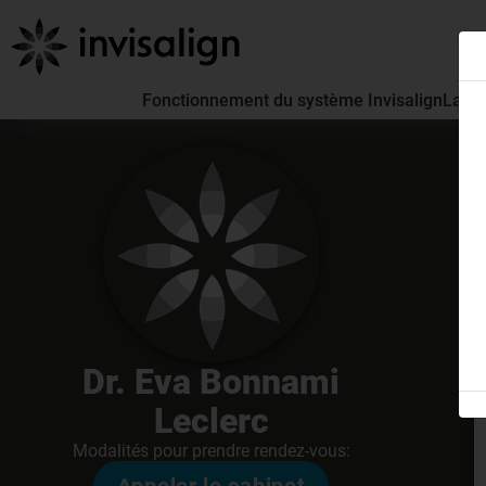
Fonctionnement du système Invisalign
La pa
Dr. Eva Bonnami
Leclerc
Modalités pour prendre rendez-vous: