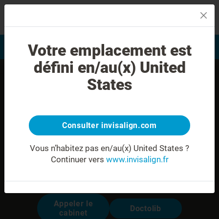
MENU
Votre emplacement est
Evaluation du sourire
Trouver un praticien
défini en/au(x) United
States
Consulter invisalign.com
Vous n’habitez pas en/au(x) United States ?
Continuer vers
www.invisalign.fr
Dr. Deneux Béatrice
Modalités pour prendre rendez-vous:
Appeler le
Doctolib
cabinet