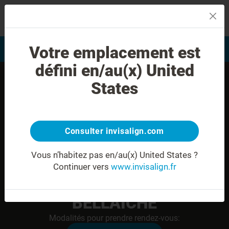
MENU
Votre emplacement est
Evaluation du sourire
Trouver un praticien
défini en/au(x) United
States
Consulter invisalign.com
Vous n’habitez pas en/au(x) United States ?
Continuer vers
www.invisalign.fr
Dr. Deborah ELSTEJN-
BELLAICHE
Modalités pour prendre rendez-vous: