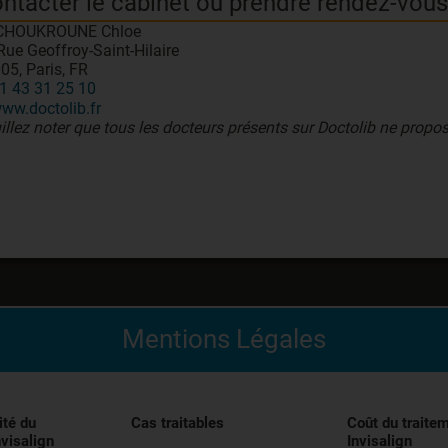
ntacter le cabinet ou prendre rendez-vous
 CHOUKROUNE Chloe
Rue Geoffroy-Saint-Hilaire
05, Paris, FR
1 43 31 25 10
ww.doctolib.fr
illez noter que tous les docteurs présents sur Doctolib ne propos
Mentions Légales
édical indiqué pour l’alignement des dents pendant le trai
entivement les instructions figurant dans la notice avant uti
ité du
Cas traitables
Coût du traite
nvisalign
Invisalign