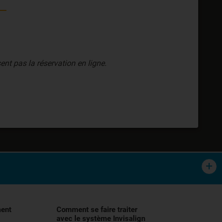
ent pas la réservation en ligne.
tement orthodontique des malocclusions,
lisation, et demander conseil à votre
ment
Comment se faire traiter
avec le système Invisalign