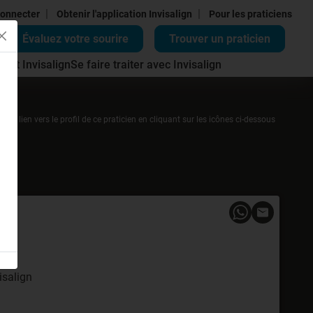
|
|
onnecter
Obtenir l'application Invisalign
Pour les praticiens
Évaluez votre sourire
Trouver un praticien
ment Invisalign
Se faire traiter avec Invisalign
r un lien vers le profil de ce praticien en cliquant sur les icônes ci-dessous
isalign