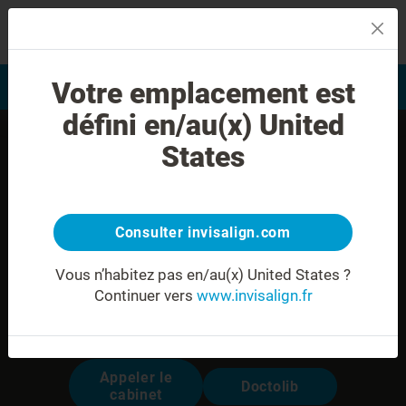
MENU
Votre emplacement est
Evaluation du sourire
Trouver un praticien
défini en/au(x) United
States
Consulter invisalign.com
Vous n’habitez pas en/au(x) United States ?
Continuer vers
www.invisalign.fr
Dr. Caroline NAHOUM
Modalités pour prendre rendez-vous:
Appeler le
Doctolib
cabinet