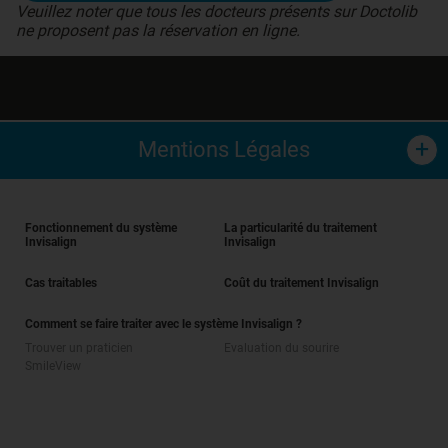
Veuillez noter que tous les docteurs présents sur Doctolib
ne proposent pas la réservation en ligne.
Mentions Légales
Le Système Invisalign est un dispositif médical indiqué
pour l’alignement des dents pendant le traitement
Fonctionnement du système
La particularité du traitement
orthodontique des malocclusions, fabriqué par Align
Invisalign
Invisalign
Technology Inc. Lire attentivement les instructions
figurant dans la notice avant utilisation, et demander
Cas traitables
Coût du traitement Invisalign
conseil à votre praticien. Novembre 2020.
Comment se faire traiter avec le système Invisalign ?
Voici quelques informations pour une utilisation
Trouver un praticien
Evaluation du sourire
appropriée et éviter l’endommagement de vos aligners :
SmileView
Prenez soin de
Porter vos aligners selon les instructions de votre