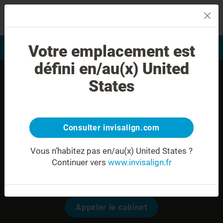
MENU
Votre emplacement est
Evaluation du sourire
Trouver un praticien
défini en/au(x) United
States
Consulter invisalign.com
Vous n’habitez pas en/au(x) United States ?
Continuer vers
www.invisalign.fr
Dr. Carole NAKACHE
Modalités pour prendre rendez-vous:
Appeler le cabinet