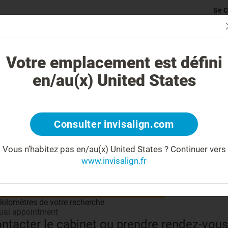
Se C
rticularité du traitement Invisalign
Cas traitables
Coût du traite
Votre emplacement est défini
en/au(x) United States
Partage
Consulter invisalign.com
Vous n’habitez pas en/au(x) United States ?
Continuer vers
www.invisalign.fr
 savoir plus sur votre docteur
 kilomètres de votre recherche
tual appointment
ntacter le cabinet ou prendre rendez-vous