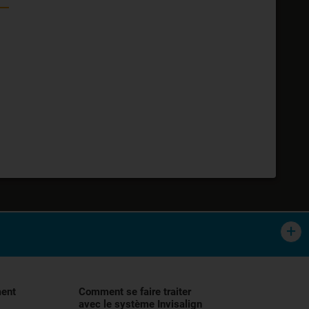
tement orthodontique des malocclusions,
lisation, et demander conseil à votre
ment
Comment se faire traiter
avec le système Invisalign