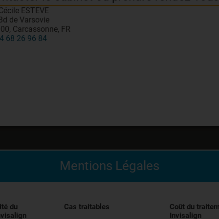
 Cécile ESTEVE
Bd de Varsovie
00, Carcassonne, FR
4 68 26 96 84
Mentions Légales
édical indiqué pour l’alignement des dents pendant le trai
entivement les instructions figurant dans la notice avant uti
ité du
Cas traitables
Coût du traite
nvisalign
Invisalign