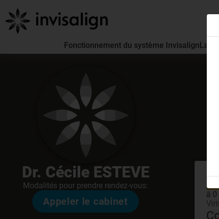
Fonctionnement du système Invisalign
La pa
Dr. Cécile ESTEVE
En
Modalités pour prendre rendez-vous:
à 0
Appeler le cabinet
Vir
Co