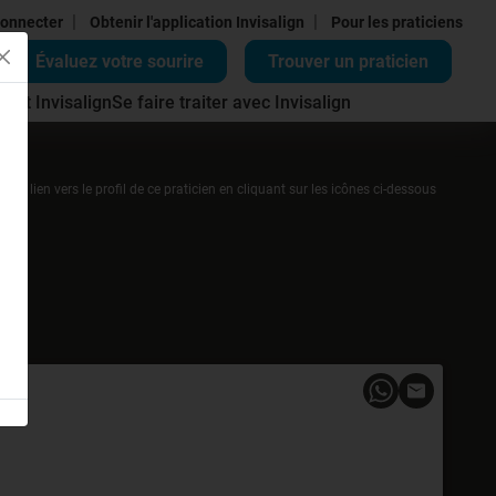
|
|
onnecter
Obtenir l'application Invisalign
Pour les praticiens
Évaluez votre sourire
Trouver un praticien
ment Invisalign
Se faire traiter avec Invisalign
r un lien vers le profil de ce praticien en cliquant sur les icônes ci-dessous