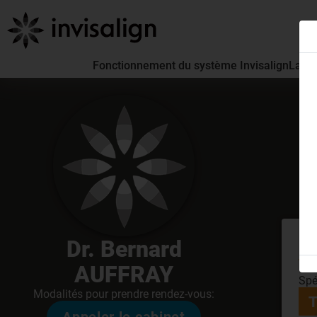
Fonctionnement du système Invisalign
La pa
Dr. Bernard
En
à 0
AUFFRAY
Spé
Modalités pour prendre rendez-vous: