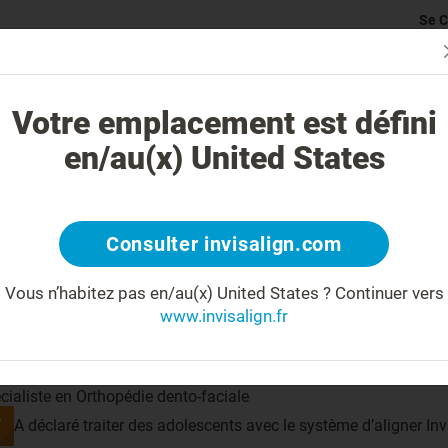
Se C
rticularité du traitement Invisalign
Cas traitables
Coût du traite
Votre emplacement est défini
en/au(x) United States
Partage
Consulter invisalign.com
Vous n’habitez pas en/au(x) United States ?
Continuer vers
www.invisalign.fr
 savoir plus sur votre docteur
 kilomètres de votre recherche
cialiste en Orthopédie dento-faciale
A déclaré traiter des adolescents avec le système d’aligner Inv