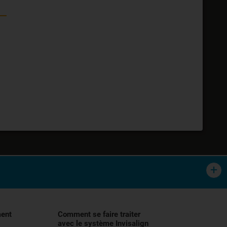
tement orthodontique des malocclusions,
lisation, et demander conseil à votre
ment
Comment se faire traiter
avec le système Invisalign