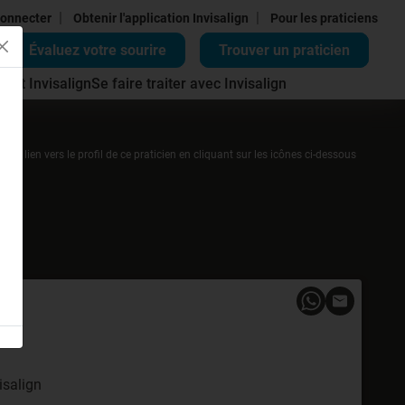
|
|
onnecter
Obtenir l'application Invisalign
Pour les praticiens
Évaluez votre sourire
Trouver un praticien
ment Invisalign
Se faire traiter avec Invisalign
r un lien vers le profil de ce praticien en cliquant sur les icônes ci-dessous
isalign