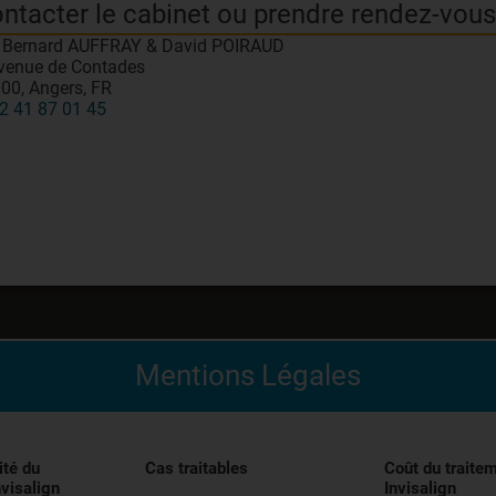
ntacter le cabinet ou prendre rendez-vous
 Bernard AUFFRAY & David POIRAUD
venue de Contades
00, Angers, FR
2 41 87 01 45
Mentions Légales
édical indiqué pour l’alignement des dents pendant le trai
entivement les instructions figurant dans la notice avant uti
ité du
Cas traitables
Coût du traite
nvisalign
Invisalign