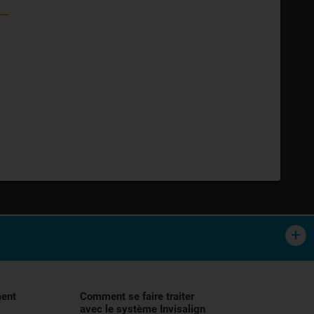
tement orthodontique des malocclusions,
lisation, et demander conseil à votre
ment
Comment se faire traiter
avec le système Invisalign