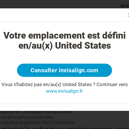
Se C
rticularité du traitement Invisalign
Cas traitables
Coût du traite
Votre emplacement est défini
en/au(x) United States
Partage
Consulter invisalign.com
Vous n’habitez pas en/au(x) United States ?
Continuer vers
www.invisalign.fr
 savoir plus sur votre docteur
 kilomètres de votre recherche
cialiste en Orthopédie dento-faciale
res d'ouverture prolongées
sultation disponible d'ici 2 semaines