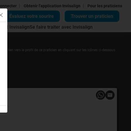
|
|
onnecter
Obtenir l'application Invisalign
Pour les praticiens
Évaluez votre sourire
Trouver un praticien
ment Invisalign
Se faire traiter avec Invisalign
r un lien vers le profil de ce praticien en cliquant sur les icônes ci-dessous