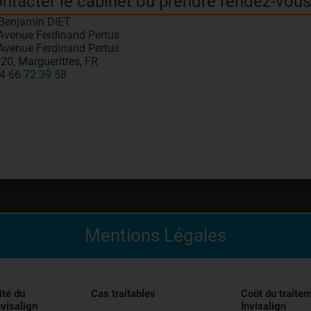
ntacter le cabinet ou prendre rendez-vous
 Benjamin DIET
Avenue Ferdinand Pertus
Avenue Ferdinand Pertus
20, Marguerittes, FR
4 66 72 39 58
Mentions Légales
édical indiqué pour l’alignement des dents pendant le trai
entivement les instructions figurant dans la notice avant uti
ité du
Cas traitables
Coût du traite
nvisalign
Invisalign