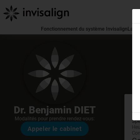
Fonctionnement du système Invisalign
La pa
En
Dr. Benjamin DIET
à 0
Modalités pour prendre rendez-vous:
Spé
Heu
Appeler le cabinet
Con