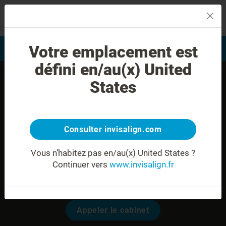
MENU
Votre emplacement est
Evaluation du sourire
Trouver un praticien
défini en/au(x) United
States
Consulter invisalign.com
Vous n’habitez pas en/au(x) United States ?
Continuer vers
www.invisalign.fr
Dr. Antonella BERARDI
Modalités pour prendre rendez-vous:
Appeler le cabinet