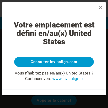
MENU
Votre emplacement est
Evaluation du sourire
Trouver un praticien
défini en/au(x) United
States
Consulter invisalign.com
Vous n’habitez pas en/au(x) United States ?
Continuer vers
www.invisalign.fr
Dr. Antoine THILLARD
Modalités pour prendre rendez-vous:
Appeler le cabinet