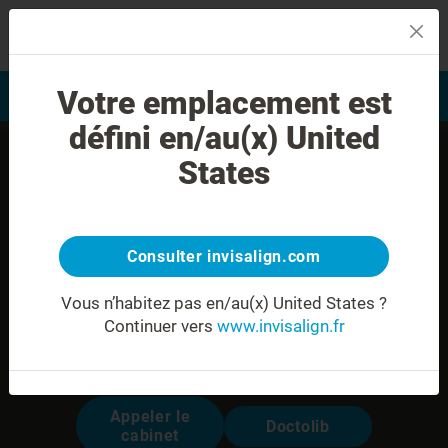
MENU
Votre emplacement est
Evaluation du sourire
Trouver un praticien
défini en/au(x) United
States
Consulter invisalign.com
Vous n’habitez pas en/au(x) United States ?
Continuer vers
www.invisalign.fr
Dr. Anas KASSAR
Modalités pour prendre rendez-vous:
Appeler le
Doctolib
cabinet