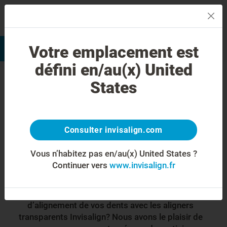
MENU
Votre emplacement est
Evaluation du sourire
Trouver un praticien
défini en/au(x) United
Commencez votre
States
traitement par aligners
transparents
Consulter invisalign.com
®
Invisalign
à
Vous n’habitez pas en/au(x) United States ?
Continuer vers
www.invisalign.fr
Boulogne-Billancourt!
Êtes-vous intéressé(e) par un traitement
d’alignement de vos dents avec les aligners
transparents Invisalign? Nous avons le plaisir de