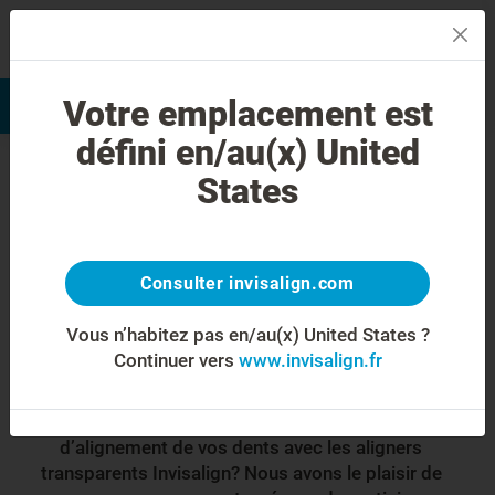
MENU
Votre emplacement est
Evaluation du sourire
Trouver un praticien
défini en/au(x) United
Commencez votre
States
traitement par aligners
transparents
Consulter invisalign.com
®
Invisalign
à
Vous n’habitez pas en/au(x) United States ?
Continuer vers
www.invisalign.fr
Besançon!
Êtes-vous intéressé(e) par un traitement
d’alignement de vos dents avec les aligners
transparents Invisalign? Nous avons le plaisir de