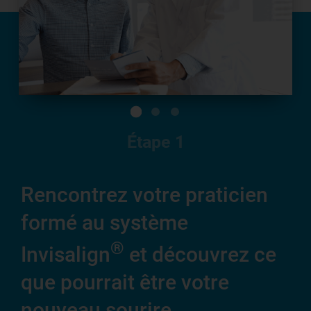
Étape
1
Rencontrez votre praticien
Vo
formé au système
se
®
pr
Invisalign
et découvrez ce
que pourrait être votre
C’e
nouveau sourire.