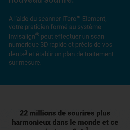
vot
au 
A l'aide du scanner iTero™ Element,
vos
votre praticien formé au système
à t
®
exp
Invisalign
peut effectuer un scan
numérique 3D rapide et précis de vos
3
dents
et établir un plan de traitement
sur mesure.
22 millions de sourires plus
harmonieux dans le monde et ce
1