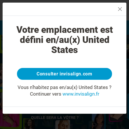
MENU
Votre emplacement est
Evaluation du sourire
Trouver un praticien
défini en/au(x) United
States
Consulter invisalign.com
Vous n’habitez pas en/au(x) United States ?
Continuer vers
www.invisalign.fr